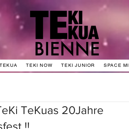
 TEKUA
TEKI NOW
TEKI JUNIOR
SPACE M
TeKi TeKuas 20Jahre
fest !!