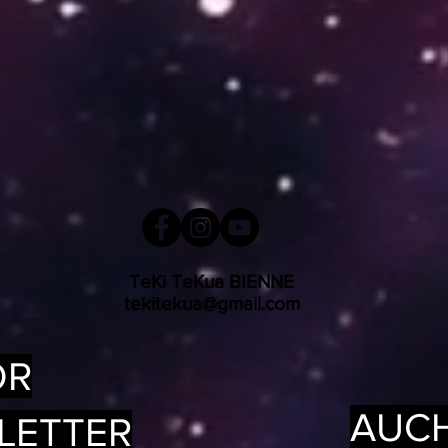
TeKi TeKua BIENNE
tekitekua@gmail.com
OR
AUCH
LETTER