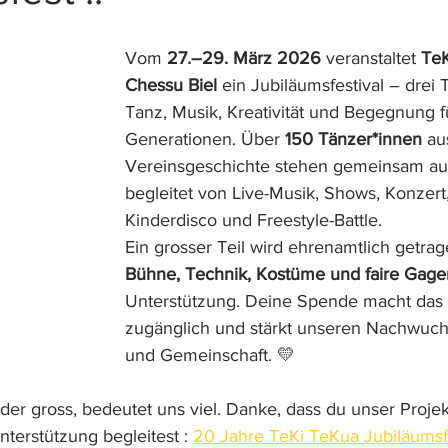
Vom 
27.–29. März 2026
 veranstaltet 
TeK
Chessu Biel
 ein Jubiläumsfestival – drei 
Tanz, Musik, Kreativität und Begegnung fü
Generationen. Über 
150 Tänzer*innen
 au
Vereinsgeschichte stehen gemeinsam auf
begleitet von Live-Musik, Shows, Konzert,
Kinderdisco und Freestyle-Battle.
Ein grosser Teil wird ehrenamtlich getrag
Bühne, Technik, Kostüme und faire Gage
Unterstützung. Deine Spende macht das Fe
zugänglich und stärkt unseren Nachwuchs 
und Gemeinschaft. 💛
oder gross, bedeutet uns viel. Danke, dass du unser Proje
terstützung begleitest : 
20 Jahre TeKi TeKua Jubiläumsfe