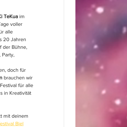
i TeKua
 im 
Tage voller 
r alle 
s 20 Jahren 
 der Bühne, 
 Party, 
en, doch für 
n
 brauchen wir 
stival für alle 
in Kreativität 
kt mit deinem 
stival Biel