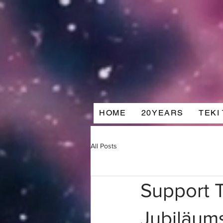
HOME
20YEARS
TEKI
All Posts
Support 
Jubiläums