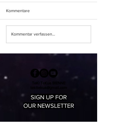
Kommentare
Tanzfest Biel
PLUS Q` ILE FESTIVAL
Kommentar verfassen...
TeKi TeKua BIENNE
tekitekua@gmail.com
SIGN UP FOR
OUR NEWSLETTER