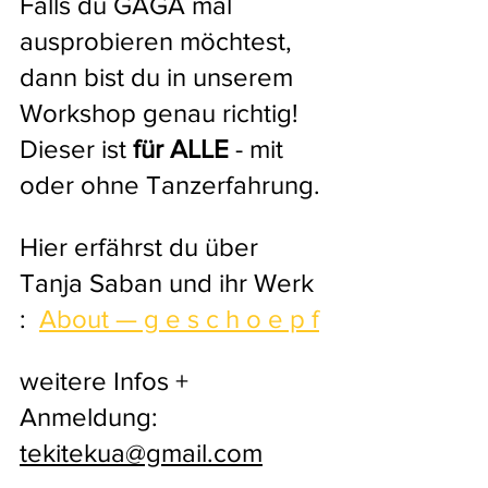
Falls du GAGA mal 
ausprobieren möchtest, 
dann bist du in unserem 
Workshop genau richtig! 
Dieser ist 
für ALLE 
- mit 
oder ohne Tanzerfahrung.
Hier erfährst du über 
Tanja Saban und ihr Werk 
:  
About — g e s c h o e p f
weitere Infos + 
Anmeldung: 
tekitekua@gmail.com