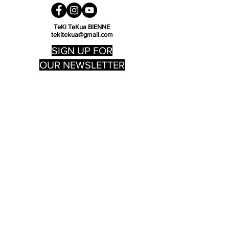
Tragegrifflänge: 67 cm
Maße: 38 x 42 cm
TeKi TeKua BIENNE
tekitekua@gmail.com
SIGN UP FOR
OUR NEWSLETTER