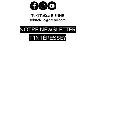
Tragegrifflänge: 67 cm
Maße: 38 x 42 cm
TeKi TeKua BIENNE
tekitekua@gmail.com
NOTRE NEWSLETTER
T’INTÉRESSE?