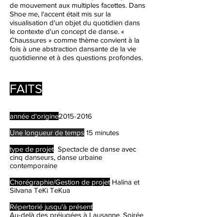
de mouvement aux multiples facettes. Dans
Shoe me, l'accent était mis sur la
visualisation d'un objet du quotidien dans
le contexte d'un concept de danse. «
Chaussures » comme thème convient à la
fois à une abstraction dansante de la vie
quotidienne et à des questions profondes.
FAITS
année d'origine
2015-2016
Une longueur de temps
15 minutes
type de projet
Spectacle de danse avec
cinq danseurs, danse urbaine
contemporaine
Chorégraphie/Gestion de projet
Halina et
Silvana TeKi TeKua
Répertorié jusqu'à présent
Au-delà des préjugées à Lausanne, Soirée