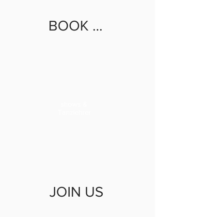
BOOK US
shows &
Tanzlehrer
JOIN US