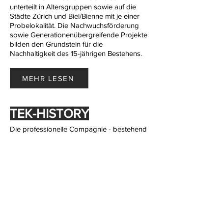
unterteilt in Altersgruppen sowie auf die
Städte Zürich und Biel/Bienne mit je einer
Probelokalität. Die Nachwuchsförderung
sowie Generationenübergreifende Projekte
bilden den Grundstein für die
Nachhaltigkeit des 15-jährigen Bestehens.
MEHR LESEN
TEK-HISTORY
Die professionelle Compagnie - bestehend
aus 8 Tänzerinnen - mit Sitz in Zürich feilt
unter der Leitung von Eleonora TeKi
TeKua kontinuierlich an ihrer einzigartigen
Bewegungssprache. Diese setzt sich aus
den unterschiedlichen tänzerischen
Hintergründe der PerformerInnen
zusammen und wird in Anlehnung an TeKi
TeKua “TeKi-Style” genannt. Im Zentrum
des TeKi-Style’s steht die Erforschung von